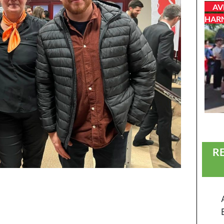
AV
HAR
R