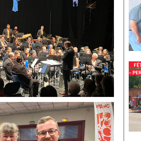
FÊ
– PE