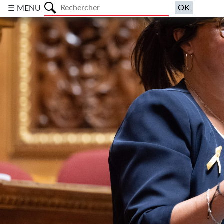
a
☰ MENU