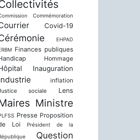
Collectivités
Commission
Commémoration
Courrier
Covid-19
Cérémonie
EHPAD
Finances publiques
ERBM
Handicap
Hommage
Hôpital
Inauguration
Industrie
inflation
Lens
Justice sociale
Maires
Ministre
Presse
Proposition
PLFSS
de Loi
Président de la
Question
République