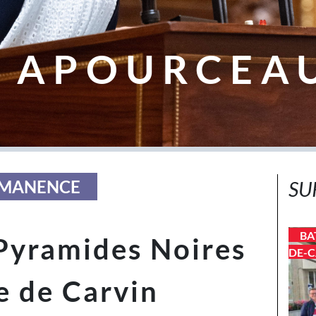
 APOURCEA
ERMANENCE
SU
BA
Pyramides Noires
DE-C
e de Carvin