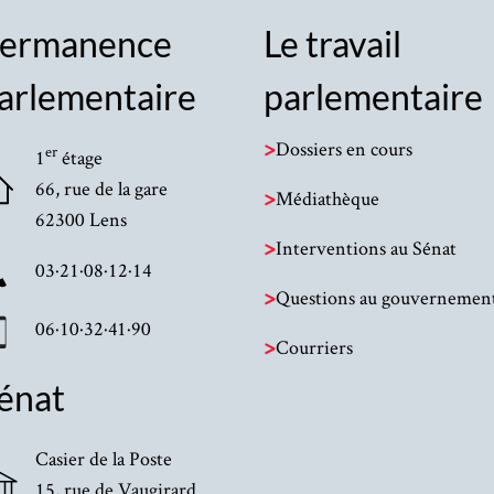
ermanence
Le travail
arlementaire
parlementaire
>
Dossiers en cours
er
1
étage
66, rue de la gare
>
Médiathèque
62300 Lens
>
Interventions au Sénat
03·21·08·12·14
>
Questions au gouvernemen
06·10·32·41·90
>
Courriers
énat
Casier de la Poste
15, rue de Vaugirard