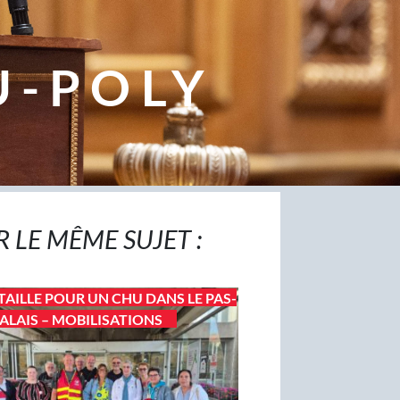
U-POLY
R LE MÊME SUJET :
TAILLE POUR UN CHU DANS LE PAS-
ALAIS – MOBILISATIONS