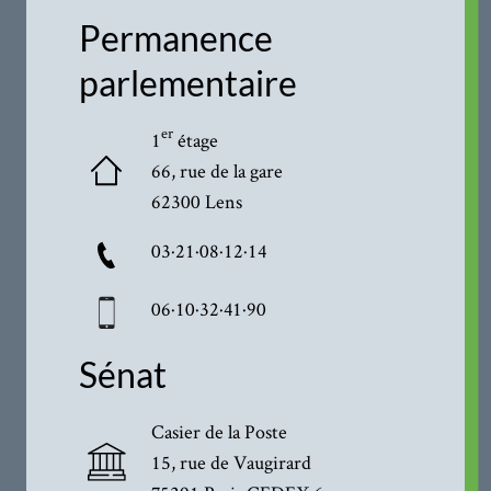
Permanence
parlementaire
er
1
étage
66, rue de la gare
62300 Lens
03·21·08·12·14
06·10·32·41·90
Sénat
Casier de la Poste
15, rue de Vaugirard