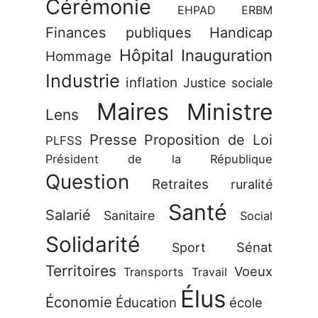
Cérémonie
EHPAD
ERBM
Finances publiques
Handicap
Hôpital
Inauguration
Hommage
Industrie
inflation
Justice sociale
Maires
Ministre
Lens
Presse
Proposition de Loi
PLFSS
Président de la République
Question
Retraites
ruralité
Santé
Salarié
Sanitaire
Social
Solidarité
Sénat
Sport
Territoires
Voeux
Transports
Travail
Élus
Économie
Éducation
école