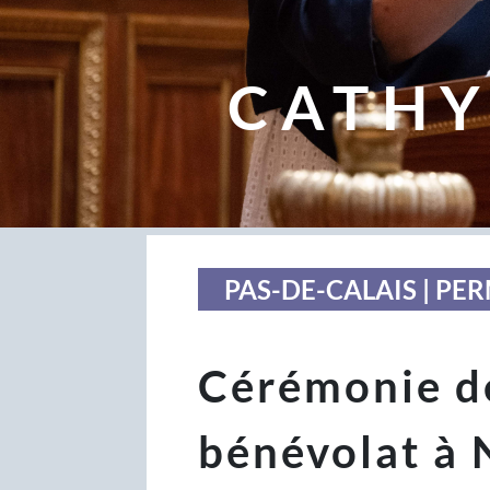
CATHY
PAS-DE-CALAIS | P
Cérémonie de
bénévolat à 