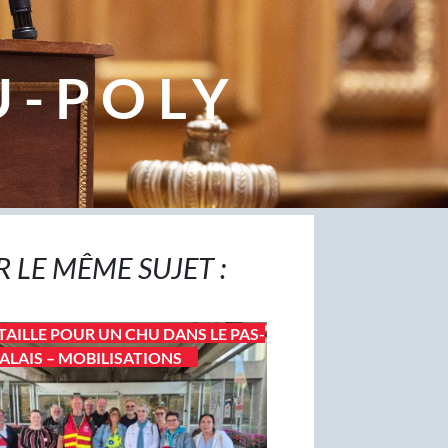
U-POLY
R LE MÊME SUJET :
TAILLE POUR UN CHU DANS LE PAS-
ALAIS – MOBILISATIONS