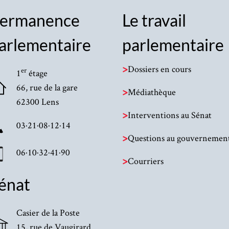
ermanence
Le travail
arlementaire
parlementaire
>
Dossiers en cours
er
1
étage
66, rue de la gare
>
Médiathèque
62300 Lens
>
Interventions au Sénat
03·21·08·12·14
>
Questions au gouvernemen
06·10·32·41·90
>
Courriers
énat
Casier de la Poste
15, rue de Vaugirard