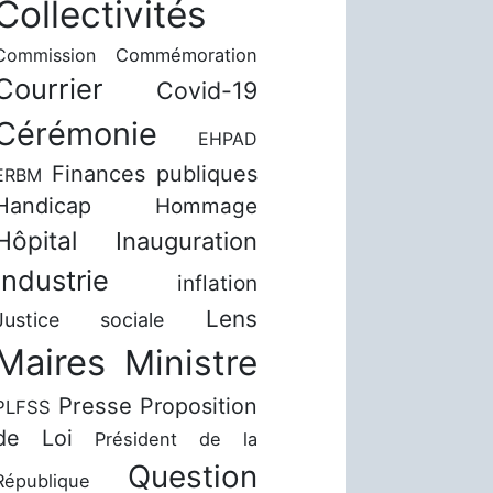
Collectivités
Commission
Commémoration
Courrier
Covid-19
Cérémonie
EHPAD
Finances publiques
ERBM
Handicap
Hommage
Hôpital
Inauguration
Industrie
inflation
Lens
Justice sociale
Maires
Ministre
Presse
Proposition
PLFSS
de Loi
Président de la
Question
République