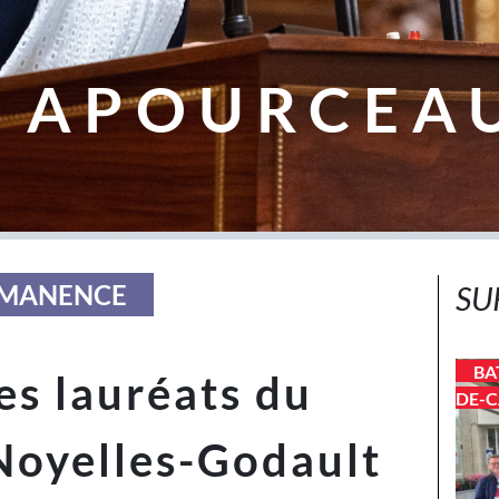
 APOURCEA
ERMANENCE
SU
BA
s lauréats du
DE-C
Noyelles-Godault