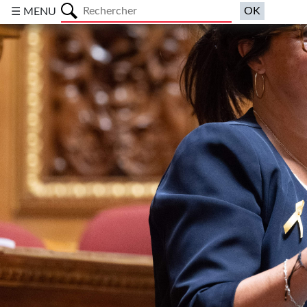
a
☰ MENU