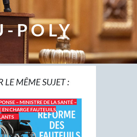
U-POLY
R LE MÊME SUJET :
PONSE – MINISTRE DE LA SANTÉ –
E EN CHARGE FAUTEUILS
LANTS