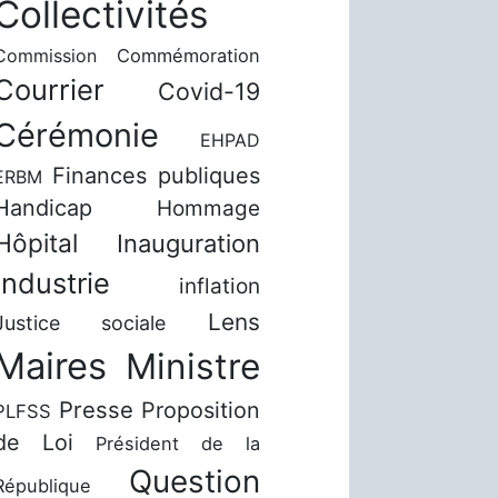
Collectivités
Commission
Commémoration
Courrier
Covid-19
Cérémonie
EHPAD
Finances publiques
ERBM
Handicap
Hommage
Hôpital
Inauguration
Industrie
inflation
Lens
Justice sociale
Maires
Ministre
Presse
Proposition
PLFSS
de Loi
Président de la
Question
République