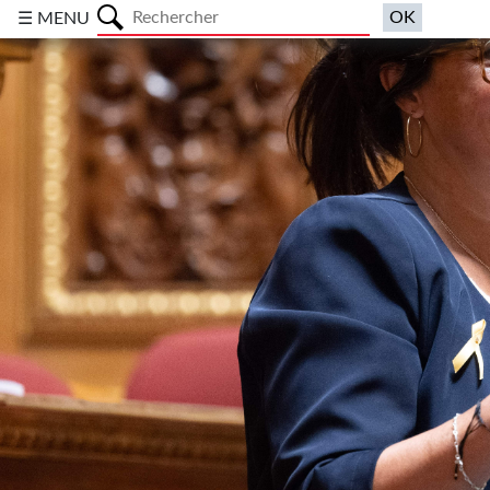
a
☰ MENU