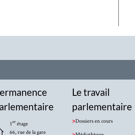
ermanence
Le travail
arlementaire
parlementaire
>
Dossiers en cours
er
1
étage
66, rue de la gare
>
Médiathèque