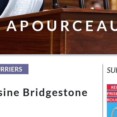
 APOURCEA
URRIERS
SU
RÉ
usine Bridgestone
PRIS
ROU