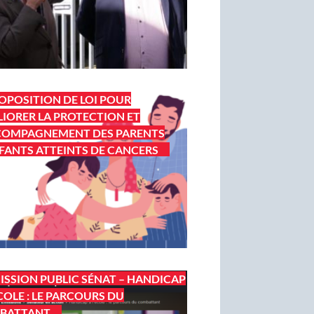
OPOSITION DE LOI POUR
IORER LA PROTECTION ET
COMPAGNEMENT DES PARENTS
FANTS ATTEINTS DE CANCERS
ISSION PUBLIC SÉNAT – HANDICAP
ÉCOLE : LE PARCOURS DU
BATTANT