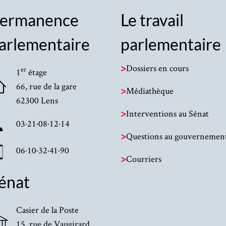
ermanence
Le travail
arlementaire
parlementaire
>
Dossiers en cours
er
1
étage
66, rue de la gare
>
Médiathèque
62300 Lens
>
Interventions au Sénat
03·21·08·12·14
>
Questions au gouvernemen
06·10·32·41·90
>
Courriers
énat
Casier de la Poste
15, rue de Vaugirard