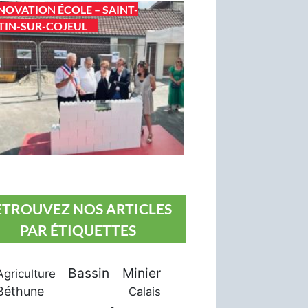
NOVATION ÉCOLE – SAINT-
IN-SUR-COJEUL
ETROUVEZ NOS ARTICLES
PAR ÉTIQUETTES
Bassin Minier
Agriculture
Béthune
Calais