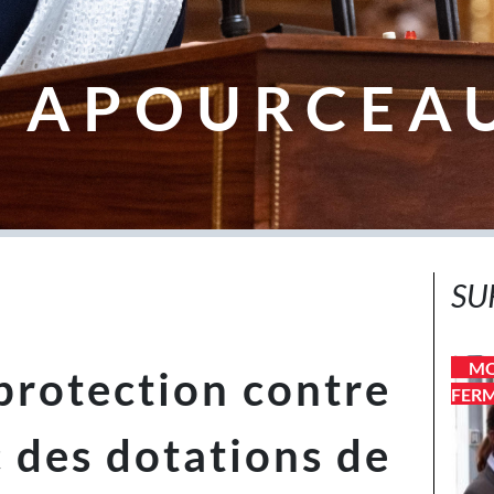
 APOURCEA
SU
MO
protection contre
FERM
c des dotations de