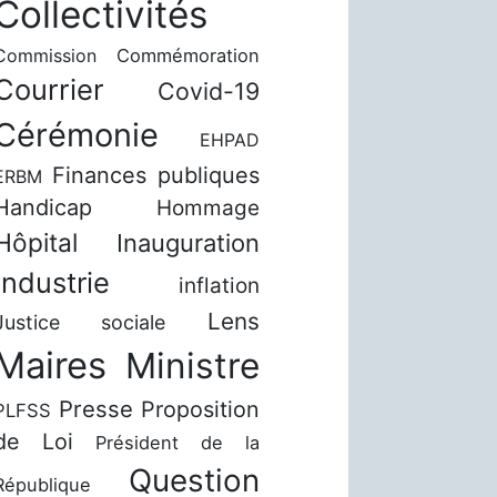
Collectivités
Commission
Commémoration
Courrier
Covid-19
Cérémonie
EHPAD
Finances publiques
ERBM
Handicap
Hommage
Hôpital
Inauguration
Industrie
inflation
Lens
Justice sociale
Maires
Ministre
Presse
Proposition
PLFSS
de Loi
Président de la
Question
République