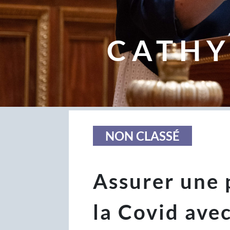
CATHY
NON CLASSÉ
Assurer une 
la Covid ave