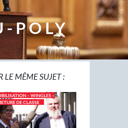
U-POLY
R LE MÊME SUJET :
BILISATION – WINGLES –
ETURE DE CLASSE