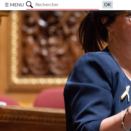
a
☰ MENU