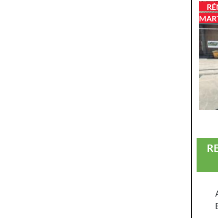
RÉ
MART
R