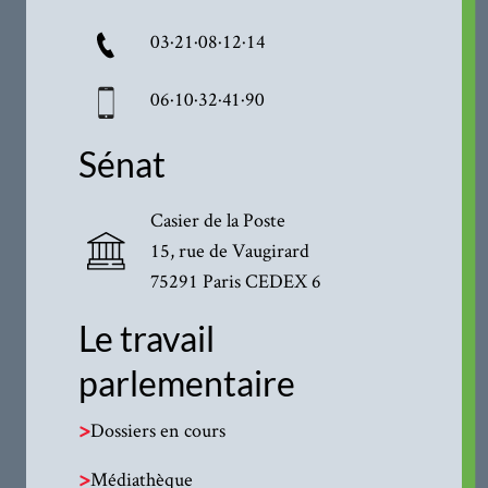
03·21·08·12·14
06·10·32·41·90
Sénat
Casier de la Poste
15, rue de Vaugirard
75291 Paris CEDEX 6
Le travail
parlementaire
>
Dossiers en cours
>
Médiathèque