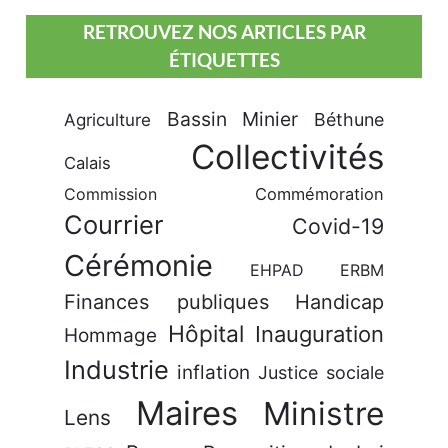
RETROUVEZ NOS ARTICLES PAR
ÉTIQUETTES
Bassin Minier
Béthune
Agriculture
Collectivités
Calais
Commission
Commémoration
Courrier
Covid-19
Cérémonie
EHPAD
ERBM
Finances publiques
Handicap
Hôpital
Inauguration
Hommage
Industrie
inflation
Justice sociale
Maires
Ministre
Lens