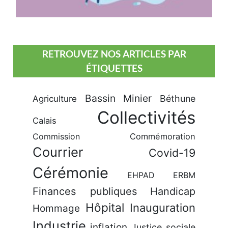
RETROUVEZ NOS ARTICLES PAR
ÉTIQUETTES
Bassin Minier
Béthune
Agriculture
Collectivités
Calais
Commission
Commémoration
Courrier
Covid-19
Cérémonie
EHPAD
ERBM
Finances publiques
Handicap
Hôpital
Inauguration
Hommage
Industrie
inflation
Justice sociale