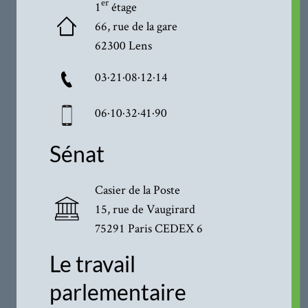
er
1
étage
66, rue de la gare
62300 Lens
03·21·08·12·14
06·10·32·41·90
Sénat
Casier de la Poste
15, rue de Vaugirard
75291 Paris CEDEX 6
Le travail
parlementaire