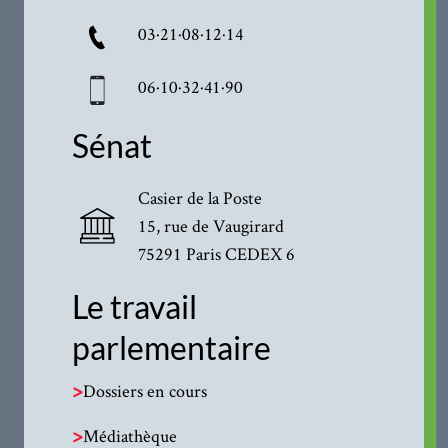
03·21·08·12·14
06·10·32·41·90
Sénat
Casier de la Poste
15, rue de Vaugirard
75291 Paris CEDEX 6
Le travail
parlementaire
>
Dossiers en cours
>
Médiathèque