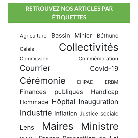
RETROUVEZ NOS ARTICLES PAR
ÉTIQUETTES
Bassin Minier
Béthune
Agriculture
Collectivités
Calais
Commission
Commémoration
Courrier
Covid-19
Cérémonie
EHPAD
ERBM
Finances publiques
Handicap
Hôpital
Inauguration
Hommage
Industrie
inflation
Justice sociale
Maires
Ministre
Lens