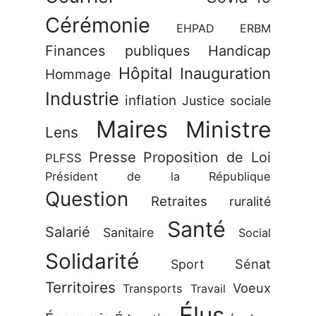
Cérémonie
EHPAD
ERBM
Finances publiques
Handicap
Hôpital
Inauguration
Hommage
Industrie
inflation
Justice sociale
Maires
Ministre
Lens
Presse
Proposition de Loi
PLFSS
Président de la République
Question
Retraites
ruralité
Santé
Salarié
Sanitaire
Social
Solidarité
Sénat
Sport
Territoires
Voeux
Transports
Travail
Élus