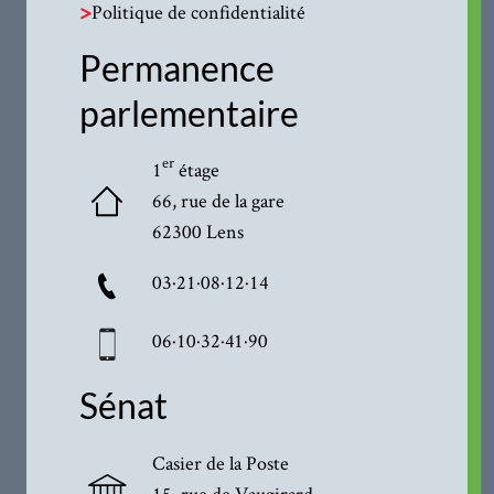
>
Politique de confidentialité
Permanence
parlementaire
er
1
étage
66, rue de la gare
62300 Lens
03·21·08·12·14
06·10·32·41·90
Sénat
Casier de la Poste
15, rue de Vaugirard