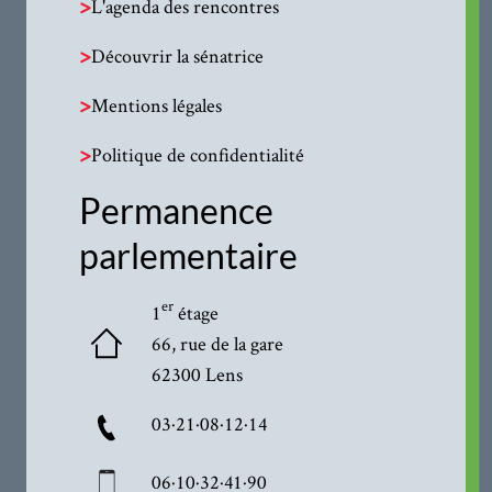
>
L'agenda des rencontres
>
Découvrir la sénatrice
>
Mentions légales
>
Politique de confidentialité
Permanence
parlementaire
er
1
étage
66, rue de la gare
62300 Lens
03·21·08·12·14
06·10·32·41·90