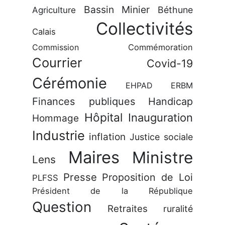
Bassin Minier
Béthune
Agriculture
Collectivités
Calais
Commission
Commémoration
Courrier
Covid-19
Cérémonie
EHPAD
ERBM
Finances publiques
Handicap
Hôpital
Inauguration
Hommage
Industrie
inflation
Justice sociale
Maires
Ministre
Lens
Presse
Proposition de Loi
PLFSS
Président de la République
Question
Retraites
ruralité