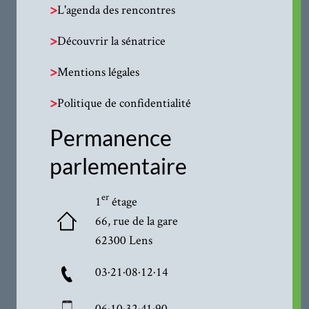
>
L'agenda des rencontres
>
Découvrir la sénatrice
>
Mentions légales
>
Politique de confidentialité
Permanence
parlementaire
er
1
étage
66, rue de la gare
62300 Lens
03·21·08·12·14
06·10·32·41·90