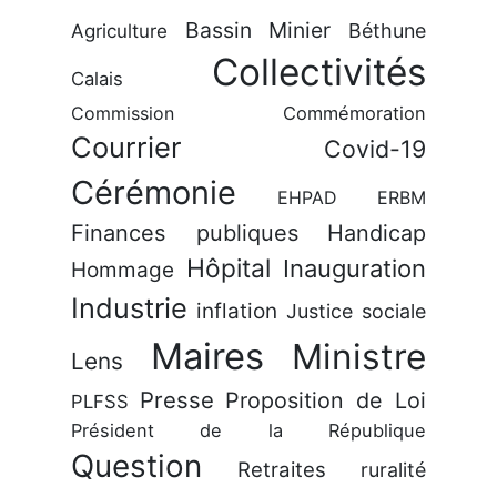
Bassin Minier
Béthune
Agriculture
Collectivités
Calais
Commission
Commémoration
Courrier
Covid-19
Cérémonie
EHPAD
ERBM
Finances publiques
Handicap
Hôpital
Inauguration
Hommage
Industrie
inflation
Justice sociale
Maires
Ministre
Lens
Presse
Proposition de Loi
PLFSS
Président de la République
Question
Retraites
ruralité