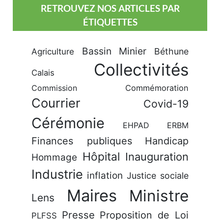
RETROUVEZ NOS ARTICLES PAR
ÉTIQUETTES
Bassin Minier
Béthune
Agriculture
Collectivités
Calais
Commission
Commémoration
Courrier
Covid-19
Cérémonie
EHPAD
ERBM
Finances publiques
Handicap
Hôpital
Inauguration
Hommage
Industrie
inflation
Justice sociale
Maires
Ministre
Lens
Presse
Proposition de Loi
PLFSS